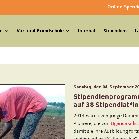
Online-Spend
in
Vor- und Grundschule
Internat
Stipendien
L
Sonntag, den 04. September 2
Stipendienprogramm
auf 38 Stipendiat*i
2014 waren vier junge Damen 
Pioniere, die von
UgandaKids S
damit sie ihre Ausbildung fort
später sind es 38 „Ehemalige“,