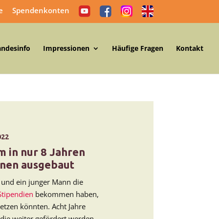
e
Spendenkonten
andesinfo
Impressionen
Häufige Fragen
Kontakt
022
 in nur 8 Jahren
nnen ausgebaut
und ein junger Mann die
tipendien
bekommen haben,
setzen könnten. Acht Jahre
 die weiter gefördert werden.