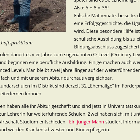
Also: 5 + 8 = 38!
Falsche Mathematik beiseite, 
eine Erfolgsgeschichte, die U
wird. Diese besondere Hilfe ist
schulische Ausbildung bis zu 
schaftspraktikum
Bildungsabschluss zugesichert
ulen
dauert es vier Jahre zum sogenannten O-Level (Ordinary Leve
nd beginnen eine berufliche Ausbildung. Einige machen auch weit
ced Level). Man bleibt zwei Jahre länger auf der weiterführende
nfach und mit unserem Abitur durchaus vergleichbar.
kundarschulen im Distrikt sind derzeit 32 „Ehemalige“ im Förder
eiterlernen können.
 haben alle ihr Abitur geschafft und sind jetzt in Universitätsku
ur Lehrerin für weiterführende Schulen. Zwei haben sich, mit un
wirtschaft Studium entschieden.
Ein junger Mann
studiert Informa
und werden Krankenschwester und Kinderpflegerin.