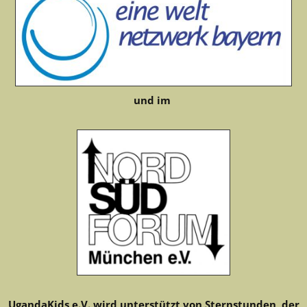
und im
UgandaKids e.V. wird unterstützt von Sternstunden, der