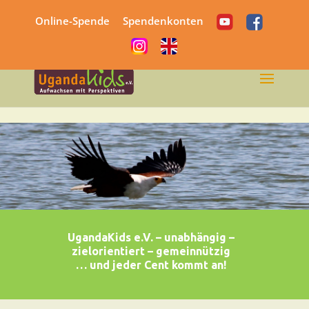
Online-Spende
Spendenkonten
UgandaKids e.V. – unabhängig –
zielorientiert – gemeinnützig
… und jeder Cent kommt an
!